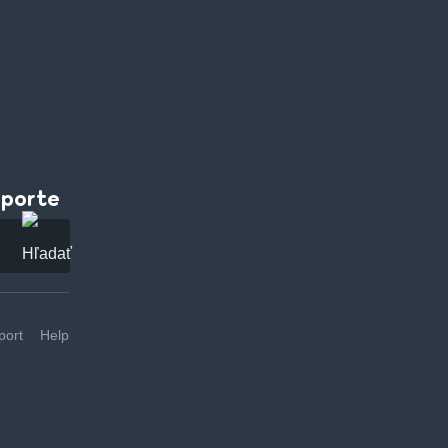
pporte
ort
Help